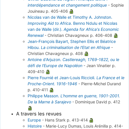
interdépendance et changement politique
-
Sophie
Jouineau
p. 405-406
Nicolas van de Walle et Timothy A. Johnston.
Improving Aid to Africa
. Benno Ndulu et Nicolas
van de Walle (dir.).
Agenda for Africa's Economic
Renewal
-
Christian Chavagneux
p. 406-408
Jean-François Bayart, Stephen Ellis et Béatrice
Hibou.
La criminalisation de l'Etat en Afrique
-
Christian Chavagneux
p. 408
Antoine d'Arjuzon.
Castlereagh, 1769-1822, ou le
défi de l'Europe de Napoléon
-
Jean Vinatier
p.
409-410
Pierre Fournié et Jean-Louis Riccioli.
La France et le
Proche-Orient. 1916-1946
-
Pierre-Michel Durand
p. 410-411
Philippe Masson.
L'homme en guerre, 1901-2001.
De la Marne à Sarajevo
-
Dominique David
p. 412
A travers les revues
Europe
-
Hans Stark
p. 413-414
Histoire
-
Marie-Lucy Dumas, Louis Arénilla
p. 414-