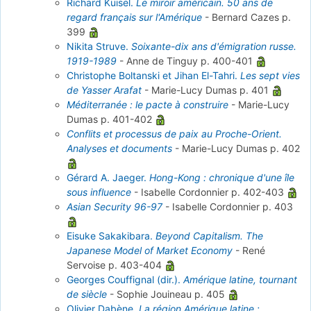
Richard Kuisel.
Le miroir américain. 50 ans de
regard français sur l'Amérique
-
Bernard Cazes
p.
399
Nikita Struve.
Soixante-dix ans d'émigration russe.
1919-1989
-
Anne de Tinguy
p. 400-401
Christophe Boltanski et Jihan El-Tahri.
Les sept vies
de Yasser Arafat
-
Marie-Lucy Dumas
p. 401
Méditerranée : le pacte à construire
-
Marie-Lucy
Dumas
p. 401-402
Conflits et processus de paix au Proche-Orient.
Analyses et documents
-
Marie-Lucy Dumas
p. 402
Gérard A. Jaeger.
Hong-Kong : chronique d'une île
sous influence
-
Isabelle Cordonnier
p. 402-403
Asian Security 96-97
-
Isabelle Cordonnier
p. 403
Eisuke Sakakibara.
Beyond Capitalism. The
Japanese Model of Market Economy
-
René
Servoise
p. 403-404
Georges Couffignal (dir.).
Amérique latine, tournant
de siècle
-
Sophie Jouineau
p. 405
Olivier Dabène.
La région Amérique latine :