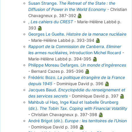
Susan Strange.
The Retreat of the State : the
Diffusion of Power in the World Economy
-
Christian
Chavagneux
p. 387-392
,
Les cahiers du CREST
-
Marie-Hélène Labbé
p.
393
Georges Le Guelte.
Histoire de la menace nucléaire
-
Marie-Hélène Labbé
p. 393-394
Rapport de la Commission de Canberra. Eliminer
les armes nucléaires
, introduction Michel Rocard
-
Marie-Hélène Labbé
p. 394-395
Philippe Moreau Defarges.
Un monde d'ingérences
-
Bernard Cazes
p. 395-396
Frédéric Bozo.
La politique étrangère de la France
depuis 1945
-
Dominique David
p. 396
Jacques Baud.
Encyclopédie du renseignement et
des services secrets
-
Dominique David
p. 397
Mahbub ul Haq, Inge Kaul et Isabelle Grunberg
(dir.).
The Tobin Tax. Coping with Financial Volatility
-
Christian Chavagneux
p. 397-398
André Brigot (dir.).
Europe : les territoires de l'Union
-
Dominique David
p. 398