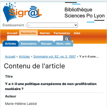
Établissement :
Accueil
Recherche
Alertes
Partenaires
Aide
Articles
Sommaires
Revues
Mots-clés
Accueil
»
Articles
»
Sommaire vol. 62, no 3, 1997
»
Y a-t-il une...
Contenu de l'article
Titre
Y a-t-il une politique européenne de non-prolifération
nucléaire ?
Auteur
Marie-Hélène Labbé