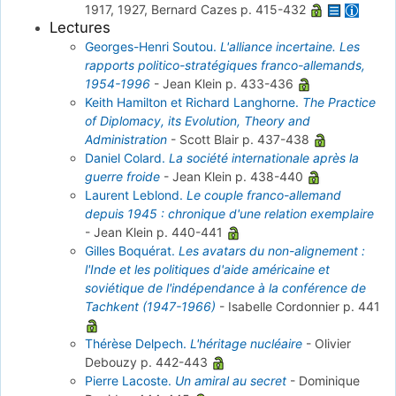
1917, 1927, Bernard Cazes
p. 415-432
Lectures
Georges-Henri Soutou.
L'alliance incertaine. Les
rapports politico-stratégiques franco-allemands,
1954-1996
-
Jean Klein
p. 433-436
Keith Hamilton et Richard Langhorne.
The Practice
of Diplomacy, its Evolution, Theory and
Administration
-
Scott Blair
p. 437-438
Daniel Colard.
La société internationale après la
guerre froide
-
Jean Klein
p. 438-440
Laurent Leblond.
Le couple franco-allemand
depuis 1945 : chronique d'une relation exemplaire
-
Jean Klein
p. 440-441
Gilles Boquérat.
Les avatars du non-alignement :
l'Inde et les politiques d'aide américaine et
soviétique de l'indépendance à la conférence de
Tachkent (1947-1966)
-
Isabelle Cordonnier
p. 441
Thérèse Delpech.
L'héritage nucléaire
-
Olivier
Debouzy
p. 442-443
Pierre Lacoste.
Un amiral au secret
-
Dominique