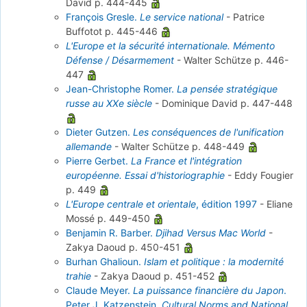
David
p. 444-445
François Gresle.
Le service national
-
Patrice
Buffotot
p. 445-446
L'Europe et la sécurité internationale. Mémento
Défense / Désarmement
-
Walter Schütze
p. 446-
447
Jean-Christophe Romer.
La pensée stratégique
russe au XXe siècle
-
Dominique David
p. 447-448
Dieter Gutzen.
Les conséquences de l'unification
allemande
-
Walter Schütze
p. 448-449
Pierre Gerbet.
La France et l'intégration
européenne. Essai d'historiographie
-
Eddy Fougier
p. 449
L'Europe centrale et orientale
, édition 1997
-
Eliane
Mossé
p. 449-450
Benjamin R. Barber.
Djihad Versus Mac World
-
Zakya Daoud
p. 450-451
Burhan Ghalioun.
Islam et politique : la modernité
trahie
-
Zakya Daoud
p. 451-452
Claude Meyer.
La puissance financière du Japon
.
Peter J. Katzenstein.
Cultural Norms and National