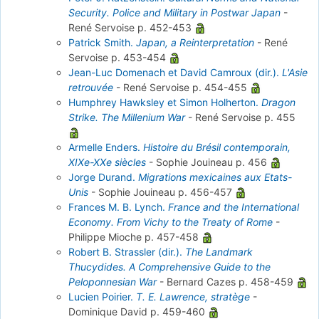
Security. Police and Military in Postwar Japan
-
René Servoise
p. 452-453
Patrick Smith.
Japan, a Reinterpretation
-
René
Servoise
p. 453-454
Jean-Luc Domenach et David Camroux (dir.).
L'Asie
retrouvée
-
René Servoise
p. 454-455
Humphrey Hawksley et Simon Holherton.
Dragon
Strike. The Millenium War
-
René Servoise
p. 455
Armelle Enders.
Histoire du Brésil contemporain,
XIXe-XXe siècles
-
Sophie Jouineau
p. 456
Jorge Durand.
Migrations mexicaines aux Etats-
Unis
-
Sophie Jouineau
p. 456-457
Frances M. B. Lynch.
France and the International
Economy. From Vichy to the Treaty of Rome
-
Philippe Mioche
p. 457-458
Robert B. Strassler (dir.).
The Landmark
Thucydides. A Comprehensive Guide to the
Peloponnesian War
-
Bernard Cazes
p. 458-459
Lucien Poirier.
T. E. Lawrence, stratège
-
Dominique David
p. 459-460