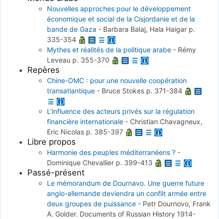
Nouvelles approches pour le développement
économique et social de la Cisjordanie et de la
bande de Gaza
-
Barbara Balaj, Hala Haigar
p.
335-354
Mythes et réalités de la politique arabe
-
Rémy
Leveau
p. 355-370
Repères
Chine-OMC : pour une nouvelle coopération
transatlantique
-
Bruce Stokes
p. 371-384
L'influence des acteurs privés sur la régulation
financière internationale
-
Christian Chavagneux,
Eric Nicolas
p. 385-397
Libre propos
Harmonie des peuples méditerranéens ?
-
Dominique Chevallier
p. 399-413
Passé-présent
Le mémorandum de Dournavo. Une guerre future
anglo-allemande deviendra un conflit armée entre
deux groupes de puissance
-
Petr Dournovo, Frank
A. Golder. Documents of Russian History 1914-