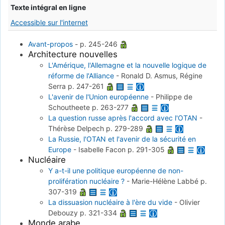
Texte intégral en ligne
Accessible sur l'internet
Avant-propos
-
p. 245-246
Architecture nouvelles
L'Amérique, l'Allemagne et la nouvelle logique de
réforme de l'Alliance
-
Ronald D. Asmus, Régine
Serra
p. 247-261
L'avenir de l'Union européenne
-
Philippe de
Schoutheete
p. 263-277
La question russe après l'accord avec l'OTAN
-
Thérèse Delpech
p. 279-289
La Russie, l'OTAN et l'avenir de la sécurité en
Europe
-
Isabelle Facon
p. 291-305
Nucléaire
Y a-t-il une politique européenne de non-
prolifération nucléaire ?
-
Marie-Hélène Labbé
p.
307-319
La dissuasion nucléaire à l'ère du vide
-
Olivier
Debouzy
p. 321-334
Monde arabe