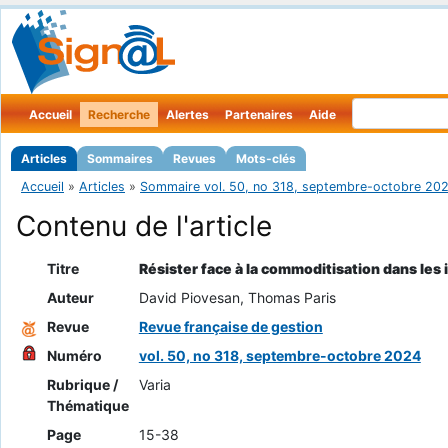
Accueil
Recherche
Alertes
Partenaires
Aide
Articles
Sommaires
Revues
Mots-clés
Accueil
»
Articles
»
Sommaire vol. 50, no 318, septembre-octobre 20
Contenu de l'article
Titre
Résister face à la commoditisation dans les 
Auteur
David Piovesan, Thomas Paris
Revue
Revue française de gestion
Numéro
vol. 50, no 318, septembre-octobre 2024
Rubrique /
Varia
Thématique
Page
15-38