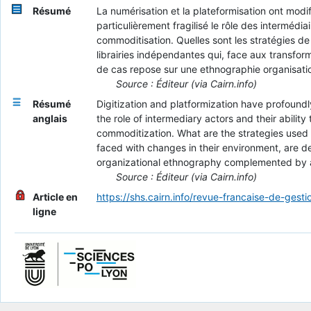
Résumé
La numérisation et la plateformisation ont modif
particulièrement fragilisé le rôle des intermédi
commoditisation. Quelles sont les stratégies d
librairies indépendantes qui, face aux transfo
de cas repose sur une ethnographie organisati
Source : Éditeur (via Cairn.info)
Résumé
Digitization and platformization have profound
anglais
the role of intermediary actors and their abili
commoditization. What are the strategies used
faced with changes in their environment, are de
organizational ethnography complemented by ad
Source : Éditeur (via Cairn.info)
Article en
https://shs.cairn.info/revue-francaise-de-ges
ligne