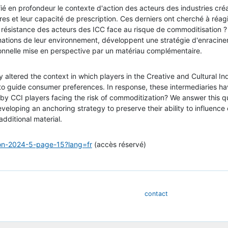
ié en profondeur le contexte d'action des acteurs des industries créa
aires et leur capacité de prescription. Ces derniers ont cherché à réag
e résistance des acteurs des ICC face au risque de commoditisation ?
rmations de leur environnement, développent une stratégie d'enracine
onnelle mise en perspective par un matériau complémentaire.
ly altered the context in which players in the Creative and Cultural 
ty to guide consumer preferences. In response, these intermediaries 
 by CCI players facing the risk of commoditization? We answer this 
veloping an anchoring strategy to preserve their ability to influenc
ditional material.
tion-2024-5-page-15?lang=fr
(accès réservé)
contact