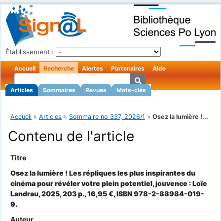
Établissement :
Accueil
Recherche
Alertes
Partenaires
Aide
Articles
Sommaires
Revues
Mots-clés
Accueil
»
Articles
»
Sommaire no 337, 2026/1
»
Osez la lumière !...
Contenu de l'article
Titre
Osez la lumière ! Les répliques les plus inspirantes du
cinéma pour révéler votre plein potentiel, jouvence : Loïc
Landrau, 2025, 203 p., 16,95 €, ISBN 978-2-88984-019-
9.
Auteur