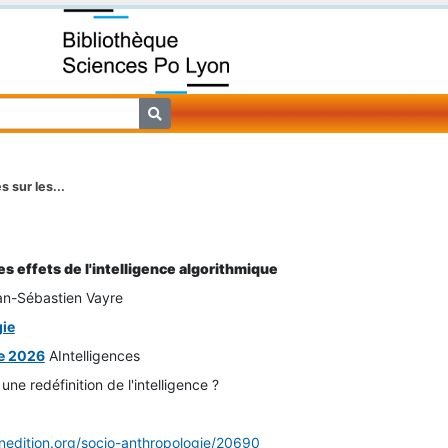
 sur les...
es effets de l'intelligence algorithmique
ean-Sébastien Vayre
ie
re 2026
AIntelligences
une redéfinition de l'intelligence ?
enedition.org/socio-anthropologie/20690