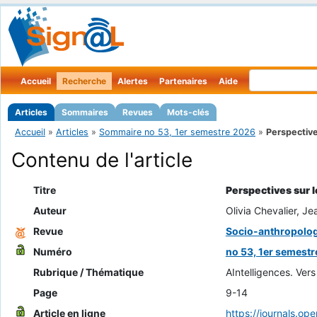
Accueil
Recherche
Alertes
Partenaires
Aide
Articles
Sommaires
Revues
Mots-clés
Accueil
»
Articles
»
Sommaire no 53, 1er semestre 2026
»
Perspectives
Contenu de l'article
Titre
Perspectives sur l
Auteur
Olivia Chevalier, J
Revue
Socio-anthropolog
Numéro
no 53, 1er semest
Rubrique / Thématique
AIntelligences. Vers 
Page
9-14
Article en ligne
https://journals.op