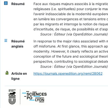
Résumé
Face aux risques majeurs associés à la migratio
religieuses (i.e. spirituelles) pour conjurer le
l'avenir indissociable de la modernité européen
en lumière les convergences et tensions entre ce
par les migrants et interroge la notion de risqu
d'incertitude, de risque, de possibilités et d'asp
Source : Éditeur (via OpenEdition Journals)
Résumé
In response to the major risks associated with m
anglais
off misfortune. At first glance, this approach a
modernity. However, it clearly reflects an acti
conception of the future and sociological theori
perspective, contributing to sociological debates
Source : Éditeur (via OpenEdition Journals)
Article en
https://journals.openedition.org/remi/28062
ligne