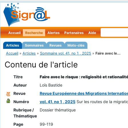
Accueil
Recherche
Alertes
Partenaires
Aide
Articles
Sommaires
Revues
Mots-clés
Accueil
»
Articles
»
Sommaire vol. 41, no 1 , 2025
»
Faire avec le...
Contenu de l'article
Titre
Faire avec le risque : religiosité et rationa
Auteur
Loïs Bastide
Revue
Revue Européenne des Migrations Internatio
Numéro
vol. 41, no 1 , 2025
Sur les routes de la migratio
Rubrique /
Dossier thématique
Thématique
Page
99-119