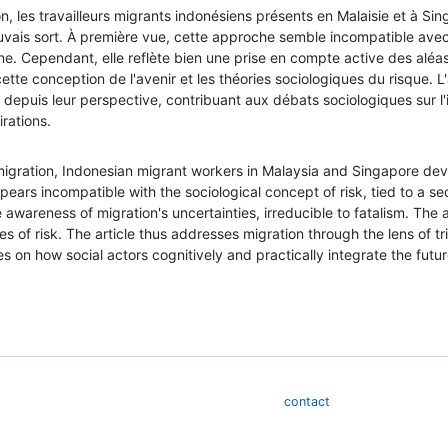
n, les travailleurs migrants indonésiens présents en Malaisie et à Si
 mauvais sort. À première vue, cette approche semble incompatible avec
ne. Cependant, elle reflète bien une prise en compte active des aléa
tte conception de l'avenir et les théories sociologiques du risque. L
e depuis leur perspective, contribuant aux débats sociologiques sur l'
irations.
igration, Indonesian migrant workers in Malaysia and Singapore develop
ppears incompatible with the sociological concept of risk, tied to a 
ve awareness of migration's uncertainties, irreducible to fatalism. Th
es of risk. The article thus addresses migration through the lens of tr
 on how social actors cognitively and practically integrate the future 
contact