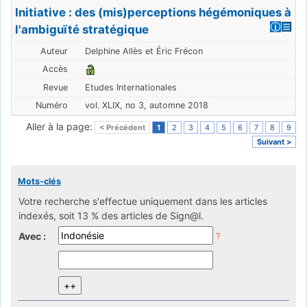
Initiative : des (mis)perceptions hégémoniques à
l'ambiguïté stratégique
Delphine Allès et Éric Frécon
Etudes Internationales
vol. XLIX, no 3, automne 2018
Aller à la page:
< Précédent
1
2
3
4
5
6
7
8
9
Suivant >
Mots-clés
Votre recherche s'effectue uniquement dans les articles
indexés, soit 13 % des articles de Sign@l.
Avec :
?