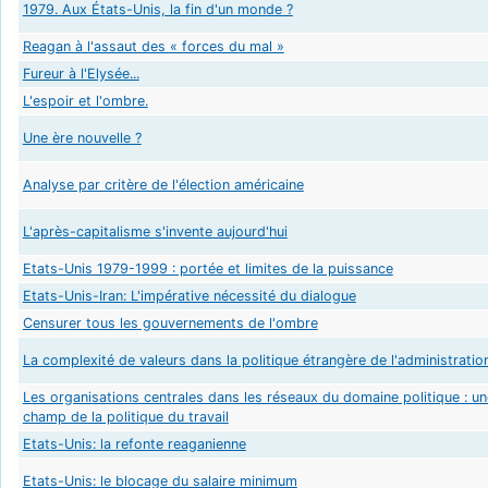
1979. Aux États-Unis, la fin d'un monde ?
Reagan à l'assaut des « forces du mal »
Fureur à l'Elysée...
L'espoir et l'ombre.
Une ère nouvelle ?
Analyse par critère de l'élection américaine
L'après-capitalisme s'invente aujourd'hui
Etats-Unis 1979-1999 : portée et limites de la puissance
Etats-Unis-Iran: L'impérative nécessité du dialogue
Censurer tous les gouvernements de l'ombre
La complexité de valeurs dans la politique étrangère de l'administration
Les organisations centrales dans les réseaux du domaine politique : 
champ de la politique du travail
Etats-Unis: la refonte reaganienne
Etats-Unis: le blocage du salaire minimum