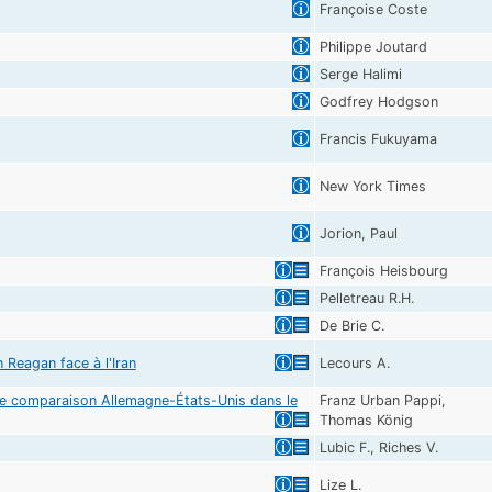
Françoise Coste
Philippe Joutard
Serge Halimi
Godfrey Hodgson
Francis Fukuyama
New York Times
Jorion, Paul
François Heisbourg
Pelletreau R.H.
De Brie C.
 Reagan face à l'Iran
Lecours A.
une comparaison Allemagne-États-Unis dans le
Franz Urban Pappi,
Thomas König
Lubic F., Riches V.
Lize L.