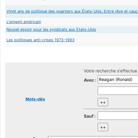
Vingt ans de politique des quartiers aux États-Unis. Entre rêve et cau
L'ennemi américain
Nouvel espoir pour les syndicats aux Etats-Unis
Les politiques anti-crises 1973-1993
Votre recherche s'effectue 
Avec :
Mots-clés
Sauf :