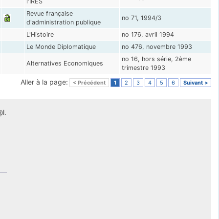
l'IRES
Revue française
no 71, 1994/3
d'administration publique
L'Histoire
no 176, avril 1994
Le Monde Diplomatique
no 476, novembre 1993
no 16, hors série, 2ème
Alternatives Economiques
trimestre 1993
Aller à la page:
< Précédent
1
2
3
4
5
6
Suivant >
l.