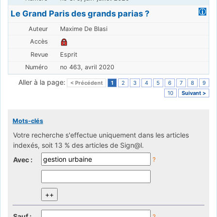
Le Grand Paris des grands parias ?
Maxime De Blasi
Esprit
no 463, avril 2020
Aller à la page:
< Précédent
1
2
3
4
5
6
7
8
9
10
Suivant >
Mots-clés
Votre recherche s'effectue uniquement dans les articles
indexés, soit 13 % des articles de Sign@l.
Avec :
?
Sauf :
?