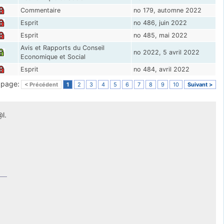
Commentaire
no 179, automne 2022
Esprit
no 486, juin 2022
Esprit
no 485, mai 2022
Avis et Rapports du Conseil
no 2022, 5 avril 2022
Economique et Social
Esprit
no 484, avril 2022
a page:
< Précédent
1
2
3
4
5
6
7
8
9
10
Suivant >
l.