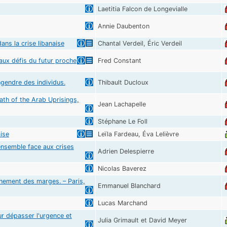
Laetitia Falcon de Longevialle
Annie Daubenton
ans la crise libanaise
Chantal Verdeil, Éric Verdeil
aux défis du futur proche
Fred Constant
ngendre des individus.
Thibault Ducloux
ath of the Arab Uprisings,
Jean Lachapelle
Stéphane Le Foll
aise
Leïla Fardeau, Éva Lelièvre
 ensemble face aux crises
Adrien Delespierre
Nicolas Baverez
rnement des marges. – Paris,
Emmanuel Blanchard
Lucas Marchand
r dépasser l'urgence et
Julia Grimault et David Meyer