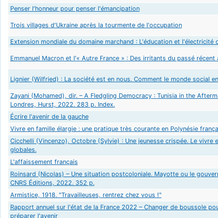
Penser l'honneur pour penser l'émancipation
Trois villages d'Ukraine après la tourmente de l'occupation
Extension mondiale du domaine marchand : L'éducation et l'électricité d
Emmanuel Macron et l'« Autre France » : Des irritants du passé récent 
Lignier (Wilfried) : La société est en nous. Comment le monde social e
Zayani (Mohamed), dir. – A Fledgling Democracy : Tunisia in the Afterm
Londres, Hurst, 2022. 283 p. Index.
Écrire l'avenir de la gauche
Vivre en famille élargie : une pratique très courante en Polynésie franç
Cicchelli (Vincenzo), Octobre (Sylvie) : Une jeunesse crispée. Le vivre
globales.
L'affaissement français
Roinsard (Nicolas) – Une situation postcoloniale. Mayotte ou le gouve
CNRS Éditions, 2022. 352 p.
Armistice, 1918. "Travailleuses, rentrez chez vous !"
Rapport annuel sur l'état de la France 2022 – Changer de boussole pou
préparer l'avenir