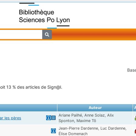
Base
oit 13 % des articles de Sign@l.
Auteur
Ariane Pailhé, Anne Solaz, Alix
ar les pères
Sponton, Maxime Tô
Jean-Pierre Dardenne, Luc Dardenne,
Élise Domenach