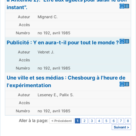
instant".
Mignard C.
no 192, avril 1985
Publicité : Y en aura-t-il pour tout le monde ?
Vebret J.
no 192, avril 1985
Une ville et ses médias : Chesbourg à l'heure de
l'expérimentation
Leseney E., Pallix S.
no 192, avril 1985
Aller à la page:
< Précédent
1
2
3
4
5
6
7
8
Suivant >