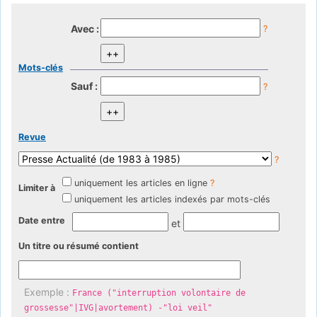
Avec :
?
Mots-clés
Sauf :
?
Revue
?
uniquement les articles en ligne
?
Limiter à
uniquement les articles indexés par mots-clés
Date entre
et
Un titre ou résumé contient
Exemple :
France ("interruption volontaire de
grossesse"|IVG|avortement) -"loi veil"