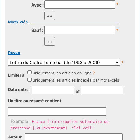
Avec :
?
Mots-clés
Sauf :
?
Revue
?
uniquement les articles en ligne
?
Limiter à
uniquement les articles indexés par mots-clés
Date entre
et
Un titre ou résumé contient
Exemple :
France ("interruption volontaire de
grossesse"|IVG|avortement) -"loi veil"
Auteur