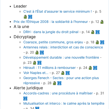
Leader
C'est à l'État d'assurer le service minimum !
-
p. 5
Prix de l'Éthique 2008 : la solidarité à l'honneur
-
p. 12
A la une
DRH : dans la jungle du droit pénal
-
p. 14
Décryptage
Coaraze, petite commune, gros enjeu
-
p. 18
Antennes relais : interdiction et cas de conscience
-
p. 20
Développement durable : une nouvelle frontière
-
p. 23
Hérault : 11 millions à rembourser
-
p. 24
Voir Naples et...
-
p. 27
Georges Fenech - Sectes : pour une action plus
répressive
-
p. 28
Alerte juridique
Accords-cadres : une procédure à maîtriser
-
p. 31
Mutualisation et interco : le calme après la tempête
-
p. 34