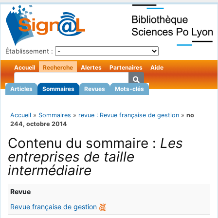
Établissement :
Accueil
Recherche
Alertes
Partenaires
Aide
Articles
Sommaires
Revues
Mots-clés
Accueil
»
Sommaires
»
revue : Revue française de gestion
»
no
244, octobre 2014
Contenu du sommaire :
Les
entreprises de taille
intermédiaire
Revue
Revue française de gestion