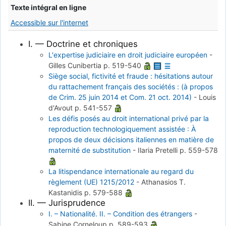
Texte intégral en ligne
Accessible sur l'internet
I. — Doctrine et chroniques
L'expertise judiciaire en droit judiciaire européen
-
Gilles Cunibertia
p. 519-540
Siège social, fictivité et fraude : hésitations autour
du rattachement français des sociétés : (à propos
de Crim. 25 juin 2014 et Com. 21 oct. 2014)
-
Louis
d'Avout
p. 541-557
Les défis posés au droit international privé par la
reproduction technologiquement assistée : À
propos de deux décisions italiennes en matière de
maternité de substitution
-
Ilaria Pretelli
p. 559-578
La litispendance internationale au regard du
règlement (UE) 1215/2012
-
Athanasios T.
Kastanidis
p. 579-588
II. — Jurisprudence
I. – Nationalité. II. – Condition des étrangers
-
Sabine Corneloup
p. 589-593