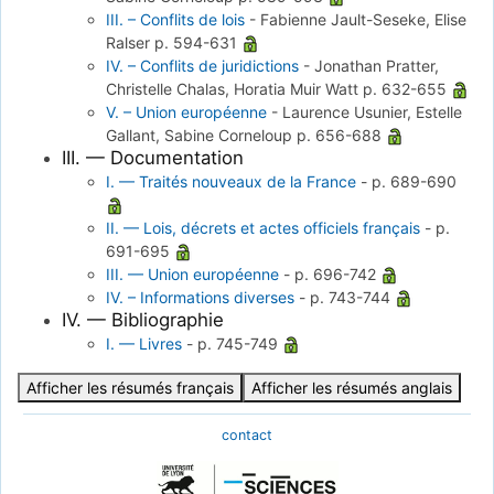
III. – Conflits de lois
-
Fabienne Jault-Seseke, Elise
Ralser
p. 594-631
IV. – Conflits de juridictions
-
Jonathan Pratter,
Christelle Chalas, Horatia Muir Watt
p. 632-655
V. – Union européenne
-
Laurence Usunier, Estelle
Gallant, Sabine Corneloup
p. 656-688
III. — Documentation
I. — Traités nouveaux de la France
-
p. 689-690
II. — Lois, décrets et actes officiels français
-
p.
691-695
III. — Union européenne
-
p. 696-742
IV. – Informations diverses
-
p. 743-744
IV. — Bibliographie
I. — Livres
-
p. 745-749
Afficher les résumés français
Afficher les résumés anglais
contact