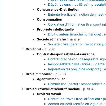
Dépôt (valeurs mobilières) : prescript
Concurrence-Distribution
Entente (verticale) : notion de « res
Consommation
Obligation d'information (transport i
Propriété intellectuelle
Droit d'auteur (marché numérique) : 
Société et marché financier
Société civile (gérant) : révocation j
Droit civil
-
p. 902
Contrat-Responsabilité-Assurance
Contrat d'adhésion (déséquilibre sign
Responsabilité civile (animal) : gard
Réparation du préjudice (corporel) : a
Droit immobilier
-
p. 903
Agent immobilier
Commission (perte) : responsabilité d
Droit du travail et sécurité sociale
-
p. 904
Droit du travail
Contrat de travail (requalification) : 
Accord collectif (entrée en vigueur) :