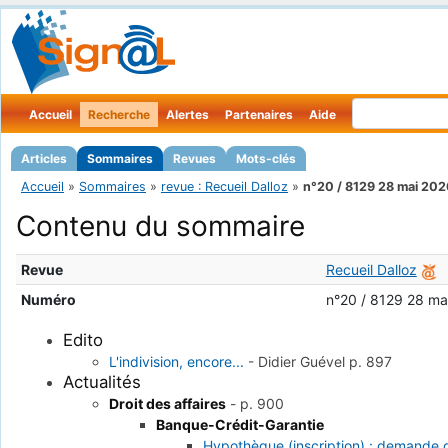
Accueil
Recherche
Alertes
Partenaires
Aide
Articles
Sommaires
Revues
Mots-clés
Accueil
»
Sommaires
»
revue : Recueil Dalloz
»
n°20 / 8129 28 mai 202
Contenu du sommaire
Revue
Recueil Dalloz
Numéro
n°20 / 8129 28 ma
Edito
L'indivision, encore...
-
Didier Guével
p. 897
Actualités
Droit des affaires
-
p. 900
Banque-Crédit-Garantie
Hypothèque (inscription) : demande d