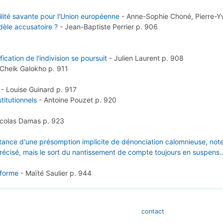
ité savante pour l'Union européenne
-
Anne-Sophie Choné, Pierre-Yv
odèle accusatoire ?
-
Jean-Baptiste Perrier
p. 906
ication de l'indivision se poursuit
-
Julien Laurent
p. 908
Cheik Galokho
p. 911
-
Louise Guinard
p. 917
titutionnels
-
Antoine Pouzet
p. 920
icolas Damas
p. 923
stance d'une présomption implicite de dénonciation calomnieuse, n
précisé, mais le sort du nantissement de compte toujours en suspens.
éforme
-
Maïté Saulier
p. 944
contact