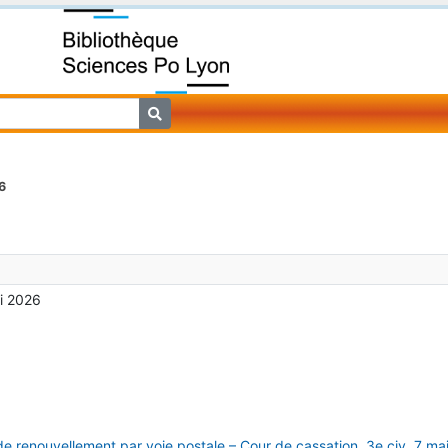
6
i 2026
e renouvellement par voie postale – Cour de cassation, 3e civ. 7 ma