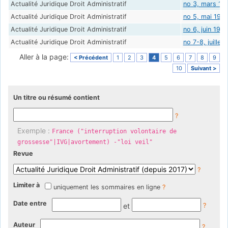
Actualité Juridique Droit Administratif
no 3, mars 19
Actualité Juridique Droit Administratif
no 5, mai 199
Actualité Juridique Droit Administratif
no 6, juin 199
Actualité Juridique Droit Administratif
no 7-8, juillet
Aller à la page:
< Précédent
1
2
3
4
5
6
7
8
9
10
Suivant >
Un titre ou résumé contient
?
Exemple :
France ("interruption volontaire de
grossesse"|IVG|avortement) -"loi veil"
Revue
?
Limiter à
uniquement les sommaires en ligne
?
Date entre
et
?
Auteur
?