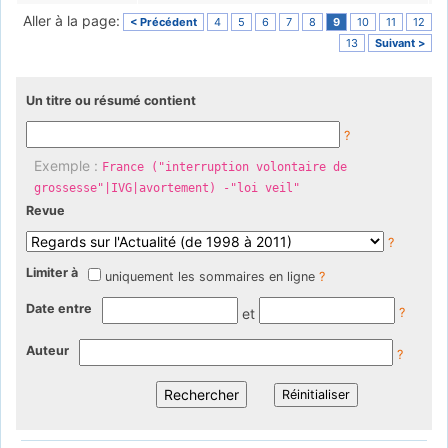
Aller à la page:
< Précédent
4
5
6
7
8
9
10
11
12
13
Suivant >
Un titre ou résumé contient
?
Exemple :
France ("interruption volontaire de
grossesse"|IVG|avortement) -"loi veil"
Revue
?
Limiter à
uniquement les sommaires en ligne
?
Date entre
et
?
Auteur
?