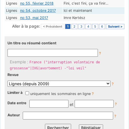
Lignes
no 55, février 2018
Fini, c'est fini, ça va finir…
Lignes
no 54, octobre 2017
Ici et maintenant
Lignes
no 53, mai 2017
Imre Kertész
Aller à la page:
< Précédent
1
2
3
4
5
6
Suivant >
Un titre ou résumé contient
?
Exemple :
France ("interruption volontaire de
grossesse"|IVG|avortement) -"loi veil"
Revue
?
Limiter à
uniquement les sommaires en ligne
?
Date entre
et
?
Auteur
?