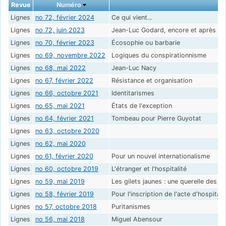
Revue
Numéro
Lignes
no 72, février 2024
Ce qui vient...
Lignes
no 72, juin 2023
Jean-Luc Godard, encore et après
Lignes
no 70, février 2023
Écosophie ou barbarie
Lignes
no 69, novembre 2022
Logiques du conspirationnisme
Lignes
no 68, mai 2022
Jean-Luc Nacy
Lignes
no 67, février 2022
Résistance et organisation
Lignes
no 66, octobre 2021
Identitarismes
Lignes
no 65, mai 2021
États de l'exception
Lignes
no 64, février 2021
Tombeau pour Pierre Guyotat
Lignes
no 63, octobre 2020
Lignes
no 62, mai 2020
Lignes
no 61, février 2020
Pour un nouvel internationalisme
Lignes
no 60, octobre 2019
L'étranger et l'hospitalité
Lignes
no 59, mai 2019
Les gilets jaunes : une querelle des in
Lignes
no 58, février 2019
Pour l'inscription de l'acte d'hospital
Lignes
no 57, octobre 2018
Puritanismes
Lignes
no 56, mai 2018
Miguel Abensour