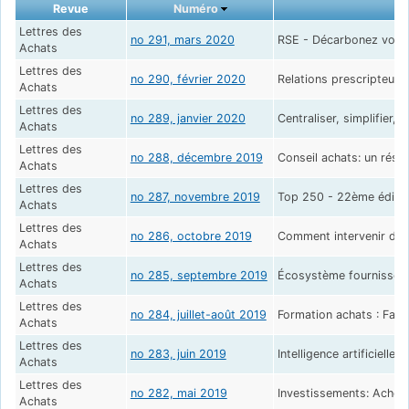
Revue
Numéro
Lettres des
no 291, mars 2020
RSE - Décarbonez vos a
Achats
Lettres des
no 290, février 2020
Relations prescripteurs 
Achats
Lettres des
no 289, janvier 2020
Centraliser, simplifier, p
Achats
Lettres des
no 288, décembre 2019
Conseil achats: un réser
Achats
Lettres des
no 287, novembre 2019
Top 250 - 22ème édition
Achats
Lettres des
no 286, octobre 2019
Comment intervenir dès
Achats
Lettres des
no 285, septembre 2019
Écosystème fournisseurs
Achats
Lettres des
no 284, juillet-août 2019
Formation achats : Faite
Achats
Lettres des
no 283, juin 2019
Intelligence artificielle
Achats
Lettres des
no 282, mai 2019
Investissements: Acheter
Achats