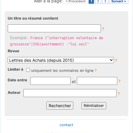
Aller à la page:
< Précédent
1
2
3
Suivant >
Un titre ou résumé contient
?
Exemple :
France ("interruption volontaire de
grossesse"|IVG|avortement) -"loi veil"
Revue
?
Limiter à
uniquement les sommaires en ligne
?
Date entre
et
?
Auteur
?
contact