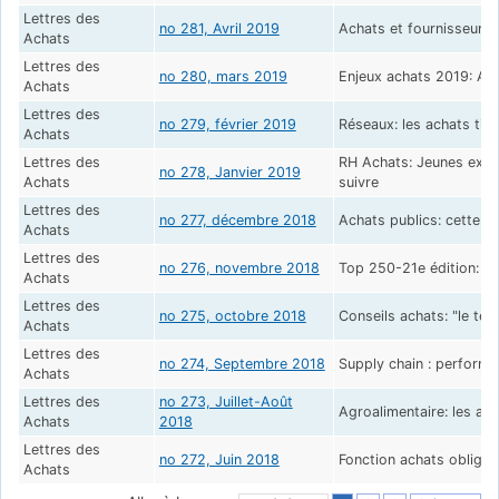
Lettres des
no 281, Avril 2019
Achats et fournisseurs:
Achats
Lettres des
no 280, mars 2019
Enjeux achats 2019: Au
Achats
Lettres des
no 279, février 2019
Réseaux: les achats tisse
Achats
Lettres des
RH Achats: Jeunes expat
no 278, Janvier 2019
Achats
suivre
Lettres des
no 277, décembre 2018
Achats publics: cette foi
Achats
Lettres des
no 276, novembre 2018
Top 250-21e édition: l'
Achats
Lettres des
no 275, octobre 2018
Conseils achats: "le te
Achats
Lettres des
no 274, Septembre 2018
Supply chain : performa
Achats
Lettres des
no 273, Juillet-Août
Agroalimentaire: les ac
Achats
2018
Lettres des
no 272, Juin 2018
Fonction achats obligat
Achats