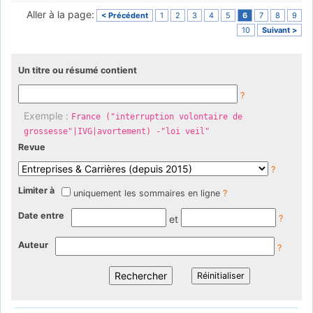
Aller à la page:
< Précédent
1
2
3
4
5
6
7
8
9
10
Suivant >
Un titre ou résumé contient
?
Exemple :
France ("interruption volontaire de
grossesse"|IVG|avortement) -"loi veil"
Revue
?
Limiter à
uniquement les sommaires en ligne
?
Date entre
et
?
Auteur
?