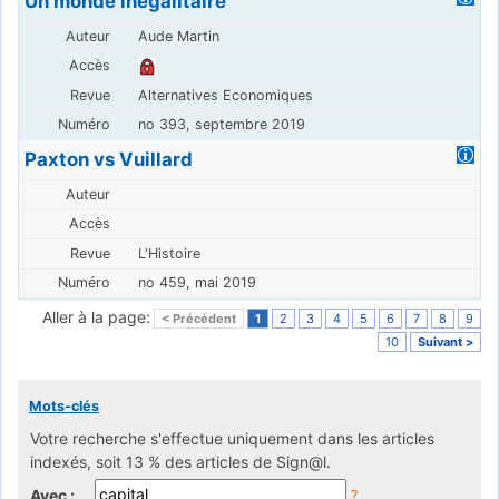
Un monde inégalitaire
Aude Martin
Alternatives Economiques
no 393, septembre 2019
Paxton vs Vuillard
L'Histoire
no 459, mai 2019
Aller à la page:
< Précédent
1
2
3
4
5
6
7
8
9
10
Suivant >
Mots-clés
Votre recherche s'effectue uniquement dans les articles
indexés, soit 13 % des articles de Sign@l.
Avec :
?