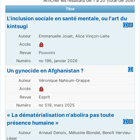
Afficher les résultats de 1 à 20 (total de 506)
Titre
L'inclusion sociale en santé mentale, ou l'art du
kintsugi
Emmanuelle Jouet, Alice Vinçon-Leite
Pouvoirs
no 196, janvier 2026
Un gynocide en Afghanistan ?
Véronique Nahoum-Grappe
Esprit
no 519, mars 2025
« La dématérialisation n'abolira pas toute
présence humaine »
Arnaud Denoix, Mélusine Blondel, Benoît Hervieu-
Léger