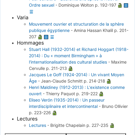
Ordre sexuel
-
Dominique Wolton
p. 192-197
Varia
Mouvement ouvrier et structuration de la sphère
publique égyptienne
-
Amina Hassan Khalil
p. 201-
207
Hommages
Stuart Hall (1932-2014) et Richard Hoggart (1918-
2014) : Du « moment Birmingham » à
l'internationalisation des cultural studies
-
Maxime
Cervulle
p. 211-213
Jacques Le Goff (1924-2014) : Un vivant Moyen
Âge
-
Jean-Claude Schmitt
p. 214-218
Henri Maldiney (1912-2013) : L'existence comme
ouvert
-
Thierry Paquot
p. 219-222
Eliseo Verón (1935-2014) : Un passeur
interdisciplinaire et intercontinental
-
Bruno Ollivier
p. 223-226
Lectures
Lectures
-
Brigitte Chapelain
p. 227-235