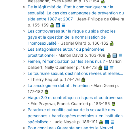
Alessandrin, Yves Raibaud
p. 152-154
De la légitimité de l'État à communiquer sur la
sexualité. Le cas des campagnes de prévention du
sida entre 1987 et 2007
-
Jean-Philippe de Oliveira
p. 155-159
Les controverses sur le risque du sida chez les
gays et la question de la normalisation de
l'homosexualité
-
Gabriel Girard
p. 160-162
Les antagonismes autour du phénomène
prostitutionnel
-
Marion David
p. 163-168
Femen, l'émancipation par les seins nus ?
-
Marion
Dalibert, Nelly Quemener
p. 169-173
Le tourisme sexuel, destinations rêvées et réelles...
-
Thierry Paquot
p. 174-176
La sexologie en débat : Entretien
-
Alain Giami
p.
177-182
Viagra 2.0 et contrefaçon : risques et controverses
-
Éric Przyswa, Franck Guarnieri
p. 183-185
Paradoxe et conflits autour de la sexualité des
personnes « handicapées mentales » en institution
spécialisée
-
Lucie Nayak
p. 186-191
Pour conclure : Quarante ans après le Nouvel