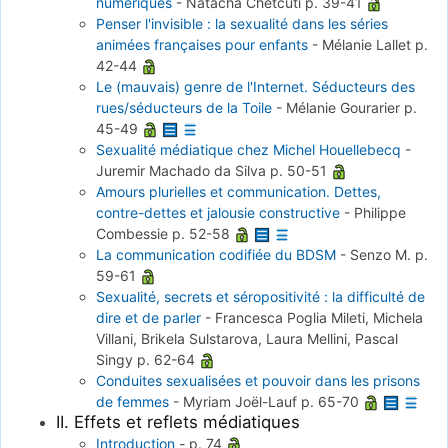
numériques
-
Natacha Chetcuti
p. 39-41
Penser l'invisible : la sexualité dans les séries
animées françaises pour enfants
-
Mélanie Lallet
p.
42-44
Le (mauvais) genre de l'Internet. Séducteurs des
rues/séducteurs de la Toile
-
Mélanie Gourarier
p.
45-49
Sexualité médiatique chez Michel Houellebecq
-
Juremir Machado da Silva
p. 50-51
Amours plurielles et communication. Dettes,
contre-dettes et jalousie constructive
-
Philippe
Combessie
p. 52-58
La communication codifiée du BDSM
-
Senzo M.
p.
59-61
Sexualité, secrets et séropositivité : la difficulté de
dire et de parler
-
Francesca Poglia Mileti, Michela
Villani, Brikela Sulstarova, Laura Mellini, Pascal
Singy
p. 62-64
Conduites sexualisées et pouvoir dans les prisons
de femmes
-
Myriam Joël-Lauf
p. 65-70
II. Effets et reflets médiatiques
Introduction
-
p. 74