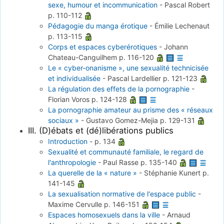
sexe, humour et incommunication
-
Pascal Robert
p. 110-112
Pédagogie du manga érotique
-
Émilie Lechenaut
p. 113-115
Corps et espaces cyberérotiques
-
Johann
Chateau-Canguilhem
p. 116-120
Le « cyber-onanisme », une sexualité technicisée
et individualisée
-
Pascal Lardellier
p. 121-123
La régulation des effets de la pornographie
-
Florian Voros
p. 124-128
La pornographie amateur au prisme des « réseaux
sociaux »
-
Gustavo Gomez-Mejia
p. 129-131
III. (D)ébats et (dé)libérations publics
Introduction
-
p. 134
Sexualité et communauté familiale, le regard de
l'anthropologie
-
Paul Rasse
p. 135-140
La querelle de la « nature »
-
Stéphanie Kunert
p.
141-145
La sexualisation normative de l'espace public
-
Maxime Cervulle
p. 146-151
Espaces homosexuels dans la ville
-
Arnaud