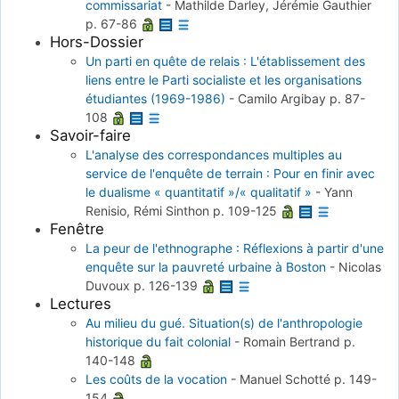
commissariat
-
Mathilde Darley, Jérémie Gauthier
p. 67-86
Hors-Dossier
Un parti en quête de relais : L'établissement des
liens entre le Parti socialiste et les organisations
étudiantes (1969-1986)
-
Camilo Argibay
p. 87-
108
Savoir-faire
L'analyse des correspondances multiples au
service de l'enquête de terrain : Pour en finir avec
le dualisme « quantitatif »/« qualitatif »
-
Yann
Renisio, Rémi Sinthon
p. 109-125
Fenêtre
La peur de l'ethnographe : Réflexions à partir d'une
enquête sur la pauvreté urbaine à Boston
-
Nicolas
Duvoux
p. 126-139
Lectures
Au milieu du gué. Situation(s) de l'anthropologie
historique du fait colonial
-
Romain Bertrand
p.
140-148
Les coûts de la vocation
-
Manuel Schotté
p. 149-
154