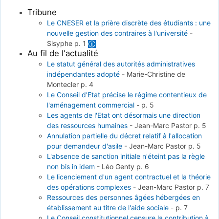
Tribune
Le CNESER et la prière discrète des étudiants : une
nouvelle gestion des contraires à l'université
-
Sisyphe
p. 1
Au fil de l'actualité
Le statut général des autorités administratives
indépendantes adopté
-
Marie-Christine de
Montecler
p. 4
Le Conseil d'Etat précise le régime contentieux de
l'aménagement commercial
-
p. 5
Les agents de l'Etat ont désormais une direction
des ressources humaines
-
Jean-Marc Pastor
p. 5
Annulation partielle du décret relatif à l'allocation
pour demandeur d'asile
-
Jean-Marc Pastor
p. 5
L'absence de sanction initiale n'éteint pas la règle
non bis in idem
-
Léo Genty
p. 6
Le licenciement d'un agent contractuel et la théorie
des opérations complexes
-
Jean-Marc Pastor
p. 7
Ressources des personnes âgées hébergées en
établissement au titre de l'aide sociale
-
p. 7
Le Conseil constitutionnel censure la contribution à