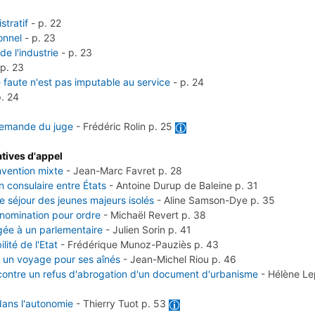
stratif
-
p. 22
onnel
-
p. 23
e l'industrie
-
p. 23
-
p. 23
e faute n'est pas imputable au service
-
p. 24
p. 24
 demande du juge
-
Frédéric Rolin
p. 25
tives d'appel
nvention mixte
-
Jean-Marc Favret
p. 28
 consulaire entre États
-
Antoine Durup de Baleine
p. 31
e séjour des jeunes majeurs isolés
-
Aline Samson-Dye
p. 35
 nomination pour ordre
-
Michaël Revert
p. 38
ligée à un parlementaire
-
Julien Sorin
p. 41
ité de l'Etat
-
Frédérique Munoz-Pauziès
p. 43
 un voyage pour ses aînés
-
Jean-Michel Riou
p. 46
 contre un refus d'abrogation d'un document d'urbanisme
-
Hélène Lep
 dans l'autonomie
-
Thierry Tuot
p. 53