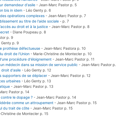
pour demandeur d'asile
-
Jean-Marc Pastor
p. 5
on bis in idem
-
Léo Genty
p. 6
e des opérations complexes
-
Jean-Marc Pastor
p. 7
ssement au titre de l'aide sociale
-
p. 7
'accès au droit et à la justice
-
Jean-Marc Pastor
p. 8
secret
-
Diane Poupeau
p. 8
stor
p. 9
 Genty
p. 9
une prothèse défectueuse
-
Jean-Marc Pastora
p. 10
du droit de l'Union
-
Marie-Christine de Montecler
p. 10
 d'une procédure d'éloignement
-
Jean-Marc Pastor
p. 11
 un médecin dans sa mission de service public
-
Jean-Marc Pastor
p.
droit d'asile
-
Léo Genty
p. 12
es supporters de se déplacer
-
Jean-Marc Pastor
p. 12
ces urbaines
-
Léo Genty
p. 13
ratique
-
Jean-Marc Pastor
p. 13
Marc Pastor
p. 14
e contre le dopage ?
-
Jean-Marc Pastor
p. 14
considérée comme un attroupement
-
Jean-Marc Pastor
p. 15
l du trait de côte
-
Jean-Marc Pastor
p. 15
-Christine de Montecler
p. 15