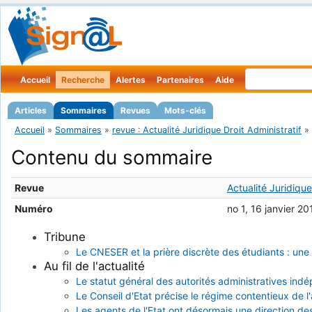
Accueil
Recherche
Alertes
Partenaires
Aide
Articles
Sommaires
Revues
Mots-clés
Accueil
»
Sommaires
»
revue : Actualité Juridique Droit Administratif
»
Contenu du sommaire
Revue
Actualité Juridique
Numéro
no 1, 16 janvier 20
Tribune
Le CNESER et la prière discrète des étudiants : une 
Au fil de l'actualité
Le statut général des autorités administratives in
Le Conseil d'Etat précise le régime contentieux d
Les agents de l'Etat ont désormais une direction d