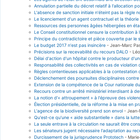
Annulation partielle du décret relatif à l'allocation 
L'absence de sanction initiale n'éteint pas la règle n
Le licenciement d'un agent contractuel et la théori
Ressources des personnes âgées hébergées en établi
Le Conseil constitutionnel censure la contribution à l
Principe du contradictoire et pièce couverte par le 
Le budget 2017 n'est pas insincère
-
Jean-Marc Pa
Précisions sur la recevabilité du recours DALO
-
Léo
Délai d'action d'un hôpital contre le producteur d'
Responsabilité des collectivités en cas de violation 
Règles contentieuses applicables à la contestation
Déclenchement des poursuites disciplinaires contre
Extension de la compétence de la Cour nationale du 
Recours contre un arrêté ministériel interdisant à d
La notion d'« attroupement » à l'épreuve des violen
Élection présidentielle, de la réforme à la mise en p
L'agence de la biodiversité prend son envol
-
Jean-
Qu'est-ce qu'une « aide substantielle » dans la lutt
La seule entrave à la circulation ne saurait être 
Les sénateurs jugent nécessaire l'adaptation au recu
Durcissement de la jurisprudence Prototech
-
Marie