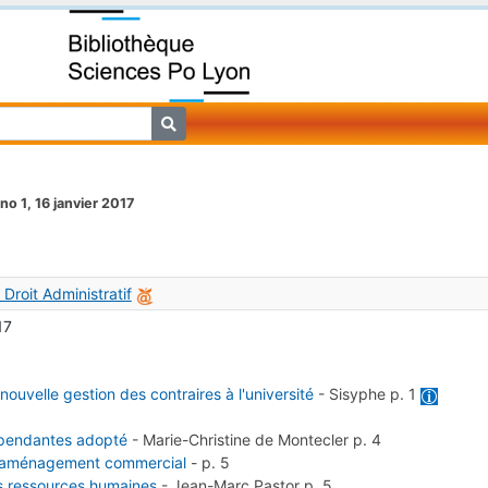
no 1, 16 janvier 2017
 Droit Administratif
17
nouvelle gestion des contraires à l'université
-
Sisyphe
p. 1
dépendantes adopté
-
Marie-Christine de Montecler
p. 4
e l'aménagement commercial
-
p. 5
es ressources humaines
-
Jean-Marc Pastor
p. 5