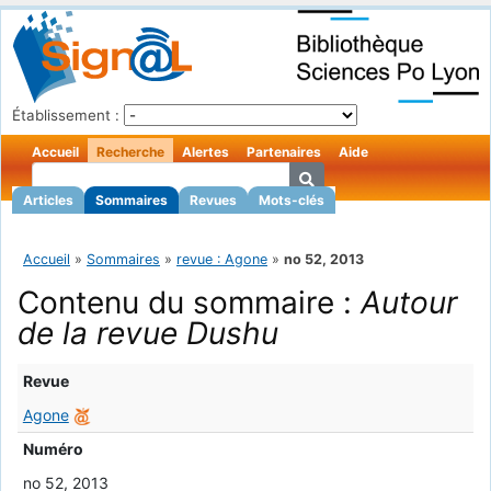
Établissement :
Accueil
Recherche
Alertes
Partenaires
Aide
Articles
Sommaires
Revues
Mots-clés
Accueil
»
Sommaires
»
revue : Agone
»
no 52, 2013
Contenu du sommaire :
Autour
de la revue Dushu
Revue
Agone
Numéro
no 52, 2013