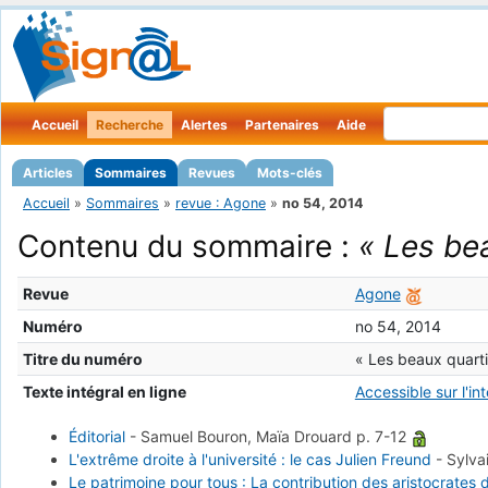
Accueil
Recherche
Alertes
Partenaires
Aide
Articles
Sommaires
Revues
Mots-clés
Accueil
»
Sommaires
»
revue : Agone
»
no 54, 2014
Contenu du sommaire :
« Les be
Revue
Agone
Numéro
no 54, 2014
Titre du numéro
« Les beaux quarti
Texte intégral en ligne
Accessible sur l'in
Éditorial
-
Samuel Bouron, Maïa Drouard
p. 7-12
L'extrême droite à l'université : le cas Julien Freund
-
Sylva
Le patrimoine pour tous : La contribution des aristocrates 