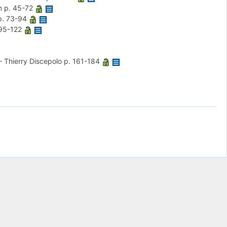
n
p. 45-72
p. 73-94
 95-122
-
Thierry Discepolo
p. 161-184