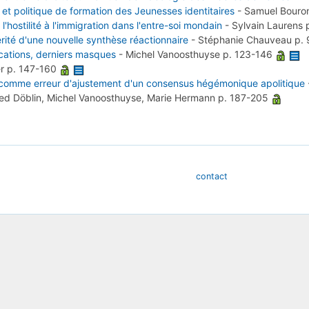
et politique de formation des Jeunesses identitaires
-
Samuel Bouro
l'hostilité à l'immigration dans l'entre-soi mondain
-
Sylvain Laurens
érité d'une nouvelle synthèse réactionnaire
-
Stéphanie Chauveau
p.
lications, derniers masques
-
Michel Vanoosthuyse
p. 123-146
er
p. 147-160
llet » comme erreur d'ajustement d'un consensus hégémonique apolitique
red Döblin, Michel Vanoosthuyse, Marie Hermann
p. 187-205
contact