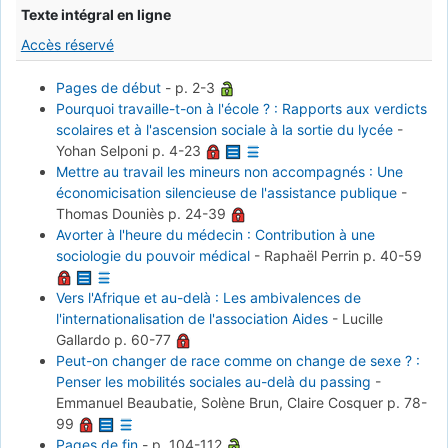
Texte intégral en ligne
Accès réservé
Pages de début
-
p. 2-3
Pourquoi travaille-t-on à l'école ? : Rapports aux verdicts
scolaires et à l'ascension sociale à la sortie du lycée
-
Yohan Selponi
p. 4-23
Mettre au travail les mineurs non accompagnés : Une
économicisation silencieuse de l'assistance publique
-
Thomas Douniès
p. 24-39
Avorter à l'heure du médecin : Contribution à une
sociologie du pouvoir médical
-
Raphaël Perrin
p. 40-59
Vers l'Afrique et au-delà : Les ambivalences de
l'internationalisation de l'association Aides
-
Lucille
Gallardo
p. 60-77
Peut-on changer de race comme on change de sexe ? :
Penser les mobilités sociales au-delà du passing
-
Emmanuel Beaubatie, Solène Brun, Claire Cosquer
p. 78-
99
Pages de fin
-
p. 104-112