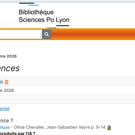
stre 2026
ences
ie
re 2026
ternet
ence ?
hmique
-
Olivia Chevalier, Jean-Sébastien Vayre
p. 9-14
produits par l'IA ?