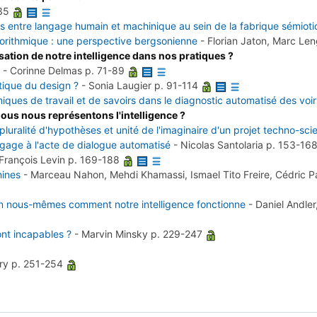
-35
s entre langage humain et machinique au sein de la fabrique sémiot
lgorithmique : une perspective bergsonienne
-
Florian Jaton, Marc Le
sation de notre intelligence dans nos pratiques ?
-
Corinne Delmas
p. 71-89
ratique du design ?
-
Sonia Laugier
p. 91-114
amiques de travail et de savoirs dans le diagnostic automatisé des voir
nous nous représentons l'intelligence ?
pluralité d'hypothèses et unité de l'imaginaire d'un projet techno-scie
angage à l'acte de dialogue automatisé
-
Nicolas Santolaria
p. 153-16
François Levin
p. 169-188
ines
-
Marceau Nahon, Mehdi Khamassi, Ismael Tito Freire, Cédric Pa
en nous-mêmes comment notre intelligence fonctionne
-
Daniel Andler
ont incapables ?
-
Marvin Minsky
p. 229-247
rry
p. 251-254