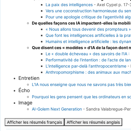
La paix des intelligences
-
Axel Cypel
p. 17
Vers une coconstruction harmonieuse du sen
Pour une apologie critique de l'agentivité a
De quelles façons ces IA impactent-elles la mobili
« Nous allons tous devenir des prompteurs »
Que font les intelligences artificielles à la p
Humains et intelligence artificielle : les dyn
Que disent ces « modèles » d'IA de la façon dont 
Le « double écheveau » des savoirs de l'IA : 
Performativité de l'intention : de l'acte de l
L'intelligence par-delà l'anthropocentrisme
-
Anthropomorphisme : des animaux aux mach
Entretien
L'IA nous enseigne que nous ne savons pas très bi
Écho
Pourquoi les gens pensent que les ordinateurs en s
Image
AI-Golem Next Generation
-
Sandra Valabregue-Pe
Afficher les résumés français
Afficher les résumés anglais