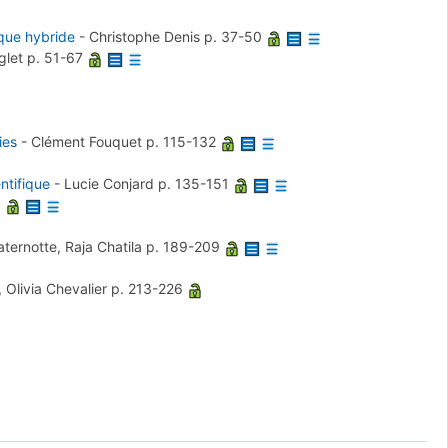
ique hybride
-
Christophe Denis
p. 37-50
nglet
p. 51-67
ies
-
Clément Fouquet
p. 115-132
ntifique
-
Lucie Conjard
p. 135-151
8
ternotte, Raja Chatila
p. 189-209
, Olivia Chevalier
p. 213-226