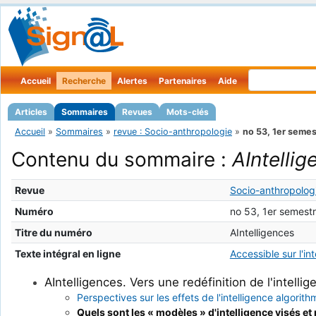
Accueil
Recherche
Alertes
Partenaires
Aide
Articles
Sommaires
Revues
Mots-clés
Accueil
»
Sommaires
»
revue : Socio-anthropologie
»
no 53, 1er seme
Contenu du sommaire :
AIntellig
Revue
Socio-anthropolog
Numéro
no 53, 1er semest
Titre du numéro
AIntelligences
Texte intégral en ligne
Accessible sur l'in
AIntelligences. Vers une redéfinition de l'intellig
Perspectives sur les effets de l'intelligence algorit
Quels sont les « modèles » d'intelligence visés et 