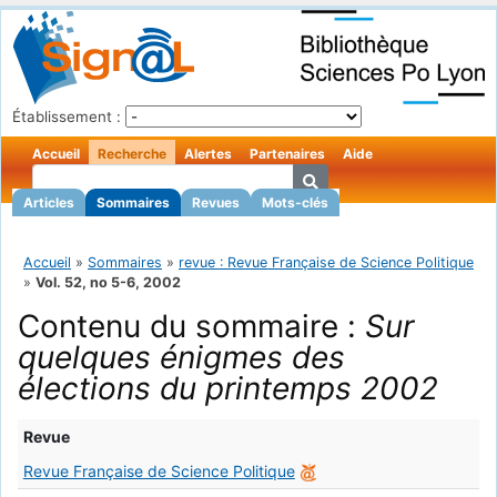
Établissement :
Accueil
Recherche
Alertes
Partenaires
Aide
Articles
Sommaires
Revues
Mots-clés
Accueil
»
Sommaires
»
revue : Revue Française de Science Politique
»
Vol. 52, no 5-6, 2002
Contenu du sommaire :
Sur
quelques énigmes des
élections du printemps 2002
Revue
Revue Française de Science Politique