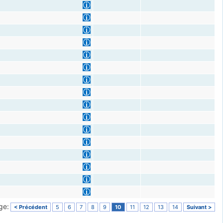
ge:
< Précédent
5
6
7
8
9
10
11
12
13
14
Suivant >