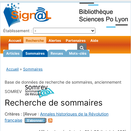
Établissement :
Accueil
Recherche
Alertes
Partenaires
Aide
Articles
Sommaires
Revues
Mots-clés
Accueil
»
Sommaires
Base de données de recherche de sommaires, anciennement
SOMREV
Recherche de sommaires
Critères : [
Revue
:
Annales historiques de la Révolution
française
]
S'abonner