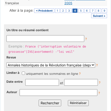
française
2005
Aller à la page:
< Précédent
1
2
3
4
5
6
7
8
9
Suivant >
Un titre ou résumé contient
?
Exemple :
France ("interruption volontaire de
grossesse"|IVG|avortement) -"loi veil"
Revue
?
Limiter à
uniquement les sommaires en ligne
?
Date entre
et
?
Auteur
?