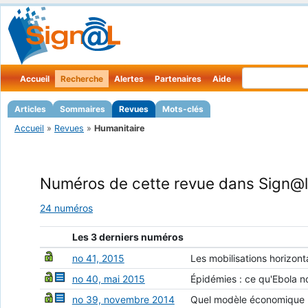
Accueil
Recherche
Alertes
Partenaires
Aide
Articles
Sommaires
Revues
Mots-clés
Accueil
»
Revues
»
Humanitaire
Numéros de cette revue dans Sign@l
24 numéros
Les 3 derniers numéros
no 41, 2015
Les mobilisations horizont
no 40, mai 2015
Épidémies : ce qu'Ebola n
no 39, novembre 2014
Quel modèle économique p