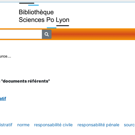
rce...
s "documents référents"
tif
stratif
norme
responsabilité civile
responsabilité pénale
sourc