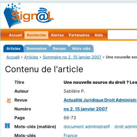
Accueil
Recherche
Alertes
Partenaires
Aide
Articles
Sommaires
Revues
Mots-clés
Accueil
»
Articles
»
Sommaire no 2, 15 janvier 2007
»
Une nouvelle sou
Contenu de l'article
Titre
Une nouvelle source du droit ? Le
Auteur
Sablière P.
Revue
Actualité Juridique Droit Administra
Numéro
no 2, 15 janvier 2007
Page
66-73
Mots-clés (matière)
document administratif
droit admini
Mots-clés
France