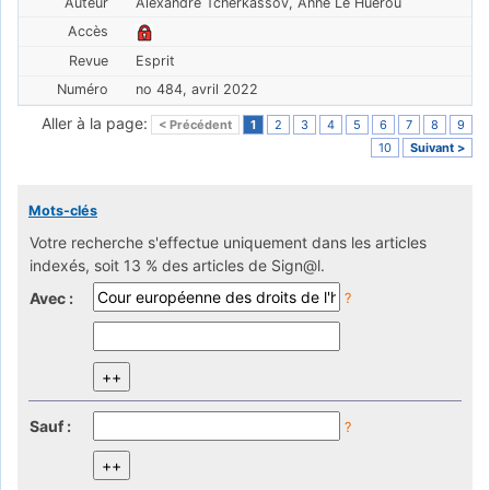
Alexandre Tcherkassov, Anne Le Huérou
Esprit
no 484, avril 2022
Aller à la page:
< Précédent
1
2
3
4
5
6
7
8
9
10
Suivant >
Mots-clés
Votre recherche s'effectue uniquement dans les articles
indexés, soit 13 % des articles de Sign@l.
Avec :
?
Sauf :
?