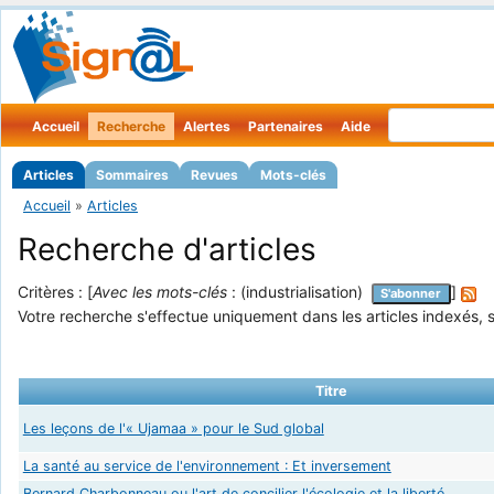
Accueil
Recherche
Alertes
Partenaires
Aide
Articles
Sommaires
Revues
Mots-clés
Accueil
»
Articles
Recherche d'articles
Critères : [
Avec les mots-clés
: (industrialisation)
]
S'abonner
Votre recherche s'effectue uniquement dans les articles indexés, s
Titre
Les leçons de l'« Ujamaa » pour le Sud global
La santé au service de l'environnement : Et inversement
Bernard Charbonneau ou l'art de concilier l'écologie et la liberté