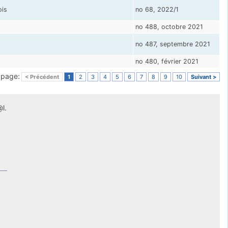
ois
no 68, 2022/1
no 488, octobre 2021
no 487, septembre 2021
no 480, février 2021
a page:
< Précédent
1
2
3
4
5
6
7
8
9
10
Suivant >
l.