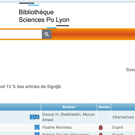
Base
oit 13 % des articles de Sign@l.
Auteur
Accès
Gussai H. Sheikheldin, Muzan
Alternatives
Alneel
Pauline Monteau
Esprit
Patrick Troude-Chastenet
Esprit