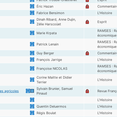
Éric Hazan
Commentair
Fabrice Bensimon
L'Histoire
Dinah Ribard, Anne Dujin,
Esprit
Zélie Harscoüet
RAMSES : Ra
Marie Krpata
économique e
RAMSES : Ra
Patrick Lenain
économique e
Guy Berger
Commentair
François Jarrige
L'Histoire
RAMSES : Ra
Françoise NICOLAS
économique e
Corine Maitte et Didier
L'Histoire
Terrier
Sylvain Brunier, Samuel
es agricoles
Revue Franç
Pinaud
L'Histoire
Quentin Deluermos
L'Histoire
Régis Boulat
L'Histoire