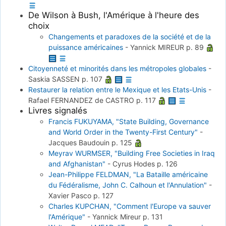
De Wilson à Bush, l'Amérique à l'heure des
choix
Changements et paradoxes de la société et de la
puissance américaines
-
Yannick MIREUR
p. 89
Citoyenneté et minorités dans les métropoles globales
-
Saskia SASSEN
p. 107
Restaurer la relation entre le Mexique et les Etats-Unis
-
Rafael FERNANDEZ de CASTRO
p. 117
Livres signalés
Francis FUKUYAMA, "State Building, Governance
and World Order in the Twenty-First Century"
-
Jacques Baudouin
p. 125
Meyrav WURMSER, "Building Free Societies in Iraq
and Afghanistan"
-
Cyrus Hodes
p. 126
Jean-Philippe FELDMAN, "La Bataille américaine
du Fédéralisme, John C. Calhoun et l'Annulation"
-
Xavier Pasco
p. 127
Charles KUPCHAN, "Comment l'Europe va sauver
l'Amérique"
-
Yannick Mireur
p. 131