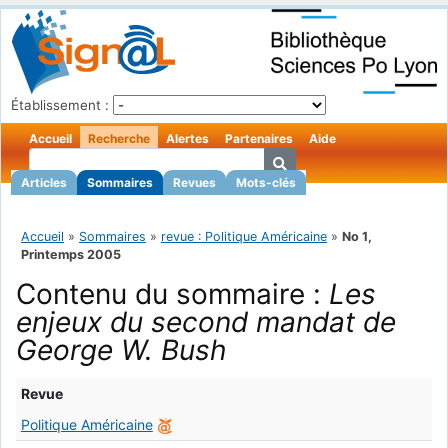
Établissement :
Accueil
Recherche
Alertes
Partenaires
Aide
Articles
Sommaires
Revues
Mots-clés
Accueil
»
Sommaires
»
revue : Politique Américaine
»
No 1,
Printemps 2005
Contenu du sommaire :
Les
enjeux du second mandat de
George W. Bush
Revue
Politique Américaine