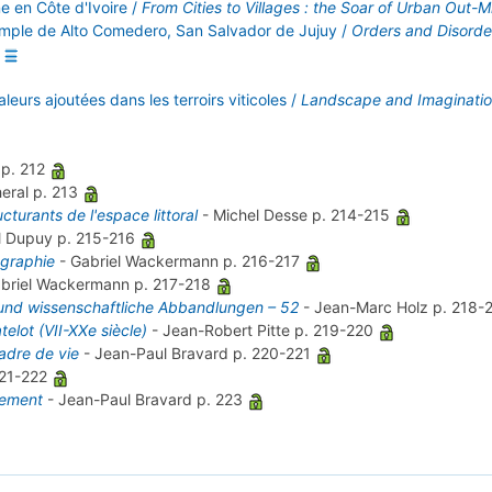
ne en Côte d'Ivoire /
From Cities to Villages : the Soar of Urban Out-M
exemple de Alto Comedero, San Salvador de Jujuy /
Orders and Disorder
leurs ajoutées dans les terroirs viticoles /
Landscape and Imagination
e
p. 212
heral
p. 213
turants de l'espace littoral
-
Michel Desse
p. 214-215
el Dupuy
p. 215-216
ographie
-
Gabriel Wackermann
p. 216-217
briel Wackermann
p. 217-218
 und wissenschaftliche Abbandlungen – 52
-
Jean-Marc Holz
p. 218-
telot (VII-XXe siècle)
-
Jean-Robert Pitte
p. 219-220
cadre de vie
-
Jean-Paul Bravard
p. 220-221
221-222
nement
-
Jean-Paul Bravard
p. 223