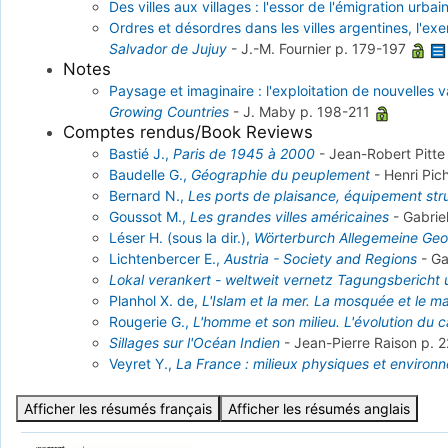
Des villes aux villages : l'essor de l'émigration urbai
Ordres et désordres dans les villes argentines, l'
Salvador de Jujuy
-
J.-M. Fournier
p. 179-197
Notes
Paysage et imaginaire : l'exploitation de nouvelles va
Growing Countries
-
J. Maby
p. 198-211
Comptes rendus/Book Reviews
Bastié J.,
Paris de 1945 à 2000
-
Jean-Robert Pitt
Baudelle G.,
Géographie du peuplement
-
Henri Pic
Bernard N.,
Les ports de plaisance, équipement struc
Goussot M.,
Les grandes villes américaines
-
Gabri
Léser H. (sous la dir.),
Wörterburch Allegemeine Ge
Lichtenbercer E.,
Austria - Society and Regions
-
Ga
Lokal verankert - weltweit vernetz Tagungsbericht
Planhol X. de,
L'Islam et la mer. La mosquée et le ma
Rougerie G.,
L'homme et son milieu. L'évolution du 
Sillages sur l'Océan Indien
-
Jean-Pierre Raison
p. 
Veyret Y.,
La France : milieux physiques et environ
Afficher les résumés français
Afficher les résumés anglais