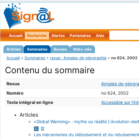
Accueil
Recherche
Alertes
Partenaires
Aide
Articles
Sommaires
Revues
Mots-clés
Accueil
»
Sommaires
»
revue : Annales de géographie
»
no 624, 2002
Contenu du sommaire
Revue
Annales de géogr
Numéro
no 624, 2002
Texte intégral en ligne
Accessible sur l'in
Articles
«Global Warming» : mythe ou réalité L'évolution ré
Les mécanismes du déboisement et du reboisement