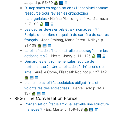
Jaujard
p. 55-69
D'utopismes en organisations : L'inhabituel comme
ressource pour réviser les orthodoxies
managériales
-
Hélène Picard, Ignasi Martí Lanuza
p. 71-90
Les cadres devraient-ils être « nomades » ? :
Scripts de carrière et qualité de carrière de cadres
français
-
Jean Pralong, Marie Peretti-Ndiaye
p.
91-109
La planification fiscale est-elle encouragée par les
actionnaires ?
-
Pierre Chavy
p. 111-126
Démarches environnementales, source de
performance ? : Une application à l'hôtellerie de
luxe
-
Aurélie Corne, Élisabeth Robinot
p. 127-142
Les responsabilités sociétales obligatoires et
volontaires des entreprises
-
Hervé Lado
p. 143-
157
RFG / The Conversation France
L'organisation État islamique, est-elle une structure
mafieuse ?
-
Éric Martel
p. 159-168