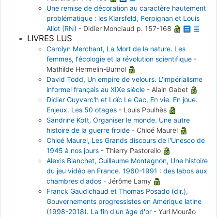
Une remise de décoration au caractère hautement
problématique : les Klarsfeld, Perpignan et Louis
Aliot (RN)
-
Didier Monciaud
p. 157-168
LIVRES LUS
Carolyn Merchant, La Mort de la nature. Les
femmes, l'écologie et la révolution scientifique
-
Mathilde Hermelin-Burnol
David Todd, Un empire de velours. L'impérialisme
informel français au XIXe siècle
-
Alain Gabet
Didier Guyvarc'h et Loïc Le Gac, En vie. En joue.
Enjeux. Les 50 otages
-
Louis Poulhès
Sandrine Kott, Organiser le monde. Une autre
histoire de la guerre froide
-
Chloé Maurel
Chloé Maurel, Les Grands discours de l'Unesco de
1945 à nos jours
-
Thierry Pastorello
Alexis Blanchet, Guillaume Montagnon, Une histoire
du jeu vidéo en France. 1960-1991 : des labos aux
chambres d'ados
-
Jérôme Lamy
Franck Gaudichaud et Thomas Posado (dir.),
Gouvernements progressistes en Amérique latine
(1998-2018). La fin d'un âge d'or
-
Yuri Mourão