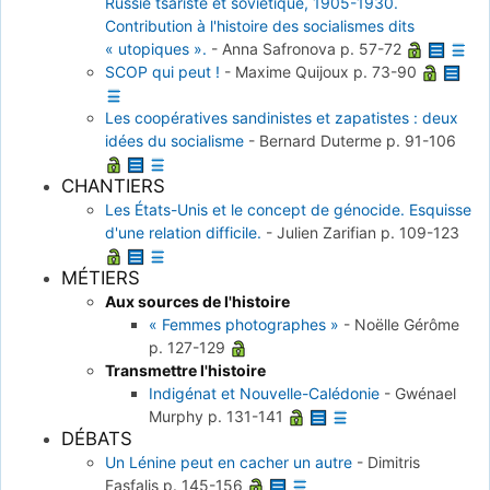
Russie tsariste et soviétique, 1905-1930.
Contribution à l'histoire des socialismes dits
« utopiques ».
-
Anna Safronova
p. 57-72
SCOP qui peut !
-
Maxime Quijoux
p. 73-90
Les coopératives sandinistes et zapatistes : deux
idées du socialisme
-
Bernard Duterme
p. 91-106
CHANTIERS
Les États-Unis et le concept de génocide. Esquisse
d'une relation difficile.
-
Julien Zarifian
p. 109-123
MÉTIERS
Aux sources de l'histoire
« Femmes photographes »
-
Noëlle Gérôme
p. 127-129
Transmettre l'histoire
Indigénat et Nouvelle-Calédonie
-
Gwénael
Murphy
p. 131-141
DÉBATS
Un Lénine peut en cacher un autre
-
Dimitris
Fasfalis
p. 145-156