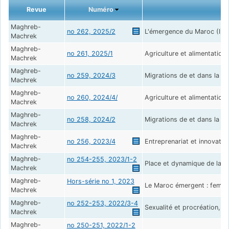
Revue
Numéro
Maghreb-
no 262, 2025/2
L'émergence du Maroc (I): 
Machrek
Maghreb-
no 261, 2025/1
Agriculture et alimentation 
Machrek
Maghreb-
no 259, 2024/3
Migrations de et dans la ré
Machrek
Maghreb-
no 260, 2024/4/
Agriculture et alimentation 
Machrek
Maghreb-
no 258, 2024/2
Migrations de et dans la ré
Machrek
Maghreb-
no 256, 2023/4
Entreprenariat et innovati
Machrek
Maghreb-
no 254-255, 2023/1-2
Place et dynamique de la 
Machrek
Maghreb-
Hors-série no 1, 2023
Le Maroc émergent : femmes
Machrek
Maghreb-
no 252-253, 2022/3-4
Sexualité et procréation, 
Machrek
Maghreb-
no 250-251, 2022/1-2