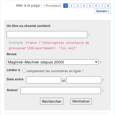
Aller à la page:
< Précédent
1
2
3
4
5
6
7
8
Suivant >
Un titre ou résumé contient
?
Exemple :
France ("interruption volontaire de
grossesse"|IVG|avortement) -"loi veil"
Revue
?
Limiter à
uniquement les sommaires en ligne
?
Date entre
et
?
Auteur
?