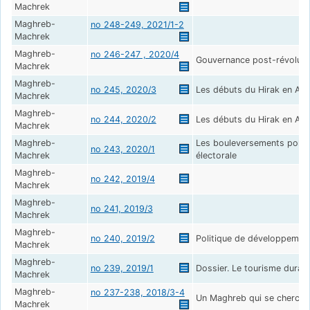
Machrek
Maghreb-
no 248-249, 2021/1-2
Machrek
Maghreb-
no 246-247 , 2020/4
Gouvernance post-révoluti
Machrek
Maghreb-
no 245, 2020/3
Les débuts du Hirak en Alg
Machrek
Maghreb-
no 244, 2020/2
Les débuts du Hirak en Alg
Machrek
Maghreb-
Les bouleversements politi
no 243, 2020/1
Machrek
électorale
Maghreb-
no 242, 2019/4
Machrek
Maghreb-
no 241, 2019/3
Machrek
Maghreb-
no 240, 2019/2
Politique de développement
Machrek
Maghreb-
no 239, 2019/1
Dossier. Le tourisme durab
Machrek
Maghreb-
no 237-238, 2018/3-4
Un Maghreb qui se cherche
Machrek