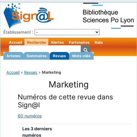
Établissement :
Accueil
Recherche
Alertes
Partenaires
Aide
Articles
Sommaires
Revues
Mots-clés
Accueil
»
Revues
»
Marketing
Marketing
Numéros de cette revue dans
Sign@l
60 numéros
Les 3 derniers
numéros