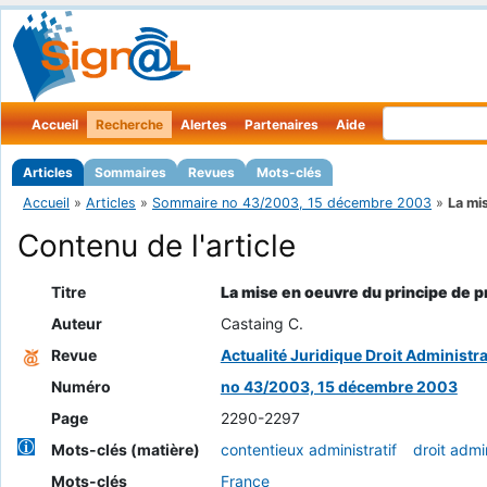
Accueil
Recherche
Alertes
Partenaires
Aide
Articles
Sommaires
Revues
Mots-clés
Accueil
»
Articles
»
Sommaire no 43/2003, 15 décembre 2003
»
La mi
Contenu de l'article
Titre
La mise en oeuvre du principe de 
Auteur
Castaing C.
Revue
Actualité Juridique Droit Administra
Numéro
no 43/2003, 15 décembre 2003
Page
2290-2297
Mots-clés (matière)
contentieux administratif
droit admin
Mots-clés
France