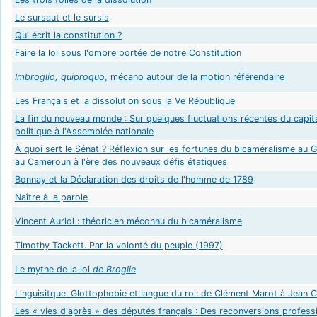
Le sursaut et le sursis
Qui écrit la constitution ?
Faire la loi sous l'ombre portée de notre Constitution
Imbroglio, quiproquo
, mécano autour de la motion référendaire
Les Français et la dissolution sous la Ve République
La fin du nouveau monde : Sur quelques fluctuations récentes du capit
politique à l'Assemblée nationale
À quoi sert le Sénat ? Réflexion sur les fortunes du bicaméralisme au 
au Cameroun à l'ère des nouveaux défis étatiques
Bonnay et la Déclaration des droits de l'homme de 1789
Naître à la parole
Vincent Auriol : théoricien méconnu du bicaméralisme
Timothy Tackett. Par la volonté du peuple (1997)
Le mythe de la loi
de Broglie
Linguisitque. Glottophobie et langue du roi: de Clément Marot à Jean 
Les « vies d'après » des députés français : Des reconversions profess