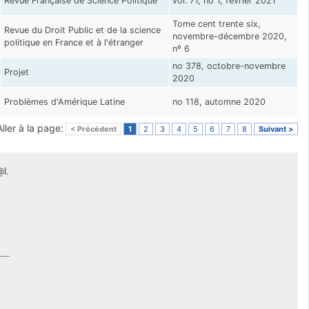
Revue Française de Science Politique
vol. 71, no 1, février 2021
Tome cent trente six,
Revue du Droit Public et de la science
novembre-décembre 2020,
politique en France et à l'étranger
nº 6
no 378, octobre-novembre
Projet
2020
Problèmes d'Amérique Latine
no 118, automne 2020
Aller à la page:
< Précédent
1
2
3
4
5
6
7
8
Suivant >
l.