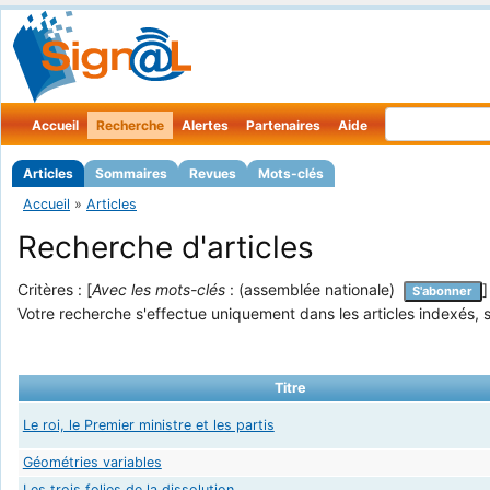
Accueil
Recherche
Alertes
Partenaires
Aide
Articles
Sommaires
Revues
Mots-clés
Accueil
»
Articles
Recherche d'articles
Critères : [
Avec les mots-clés
: (assemblée nationale)
S'abonner
Votre recherche s'effectue uniquement dans les articles indexés, s
Titre
Le roi, le Premier ministre et les partis
Géométries variables
Les trois folies de la dissolution