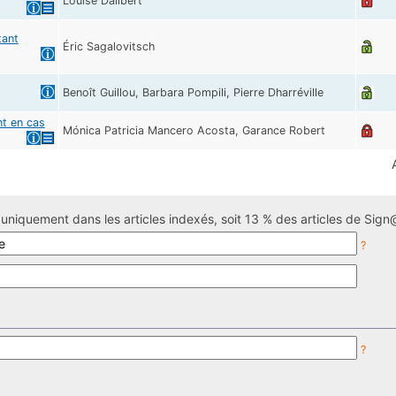
Louise Dalibert
tant
Éric Sagalovitsch
Benoît Guillou, Barbara Pompili, Pierre Dharréville
nt en cas
Mónica Patricia Mancero Acosta, Garance Robert
uniquement dans les articles indexés, soit 13 % des articles de Sign@
?
?