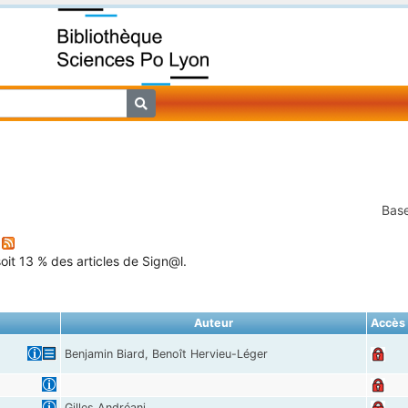
Base
]
oit 13 % des articles de Sign@l.
Auteur
Accès
Benjamin Biard, Benoît Hervieu-Léger
Gilles Andréani