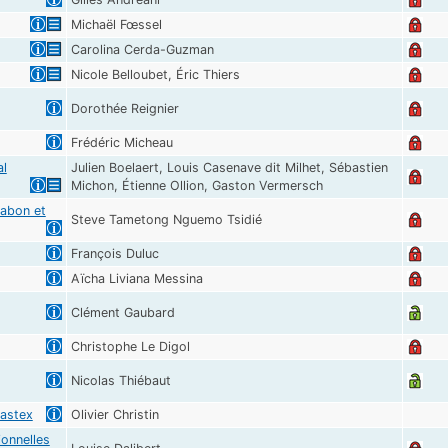
Michaël Fœssel
Carolina Cerda-Guzman
Nicole Belloubet, Éric Thiers
Dorothée Reignier
Frédéric Micheau
al
Julien Boelaert, Louis Casenave dit Milhet, Sébastien
Michon, Étienne Ollion, Gaston Vermersch
Gabon et
Steve Tametong Nguemo Tsidié
François Duluc
Aïcha Liviana Messina
Clément Gaubard
Christophe Le Digol
Nicolas Thiébaut
Castex
Olivier Christin
ionnelles