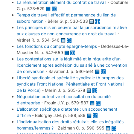
La rémunération élément du contrat de travail
-
Couturier
G.
p. 523-529
Temps de travail effectif et permanence du lien de
subordination
-
Bélier G.
p. 530-533
Les principes mis en oeuvre par la jurisprudence relative
aux clauses de non-concurrence en droit du travail
-
Vatinet R.
p. 534-546
Les fonctions du compte épargne-temps
-
Dedessus-Le-
Moustier N.
p. 547-559
Les contestations sur la légitimité et la régularité d'un
licenciement après adhésion du salarié à une convention
de conversion
-
Savatier J.
p. 560-564
Liberté syndicale et spécialité syndicale (A propos des
syndicats Front National Pénitentiaire et Front National
de la Police)
-
Merlin J.
p. 565-578
Négociation collective et consultation du comité
d'entreprise
-
Frouin J.Y.
p. 579-587
L'allocation spécifique d'attente : un accouchement
difficile
-
Belorgey J.M.
p. 588,589
L'individualisation des droits réduirait-elle les inégalités
hommes/femmes ?
-
Zaidman C.
p. 590-595