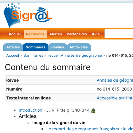
Accueil
Recherche
Alertes
Partenaires
Aide
Articles
Sommaires
Revues
Mots-clés
Accueil
»
Sommaires
»
revue : Annales de géographie
»
no 614-615, 
Contenu du sommaire
Revue
Annales de géogr
Numéro
no 614-615, 2000
Texte intégral en ligne
Accessible sur l'in
Introduction
-
J.-R. Pitte
p. 340-344
Articles
Image de la vigne et du vin
Le regard des géographes français sur la vig