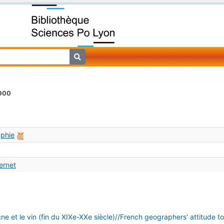
2000
aphie
ternet
ne et le vin (fin du XIXe-XXe siècle)//French geographers' attitude t