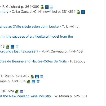
-
F. Guichard
p. 364-380
entury
-
C. Le Gars, J.-C. Hinnewinkel
p. 381-394
rance au XVIIe siècle selon John Locke
-
T. Unwin
p.
m: the success of a viticultural model from the
443
urgundy lost its course ?
-
M.-P. Cerveau
p. 444-458
Côtes de Beaune and Hautes-Côtes de Nuits
-
F. Legouy
-
F. Plet
p. 473-487
Lemps
p. 488-504
. 516-524
 of the New Zealand wine industry
-
W. Moran
p. 525-551