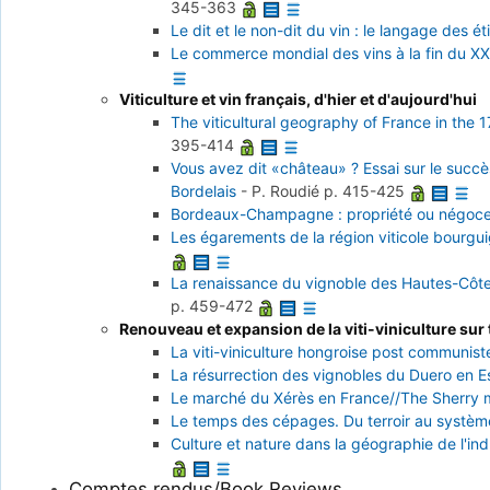
345-363
Le dit et le non-dit du vin : le langage des 
Le commerce mondial des vins à la fin du XXe
Viticulture et vin français, d'hier et d'aujourd'hui
The viticultural geography of France in the 
395-414
Vous avez dit «château» ? Essai sur le succè
Bordelais
-
P. Roudié
p. 415-425
Bordeaux-Champagne : propriété ou négoce
Les égarements de la région viticole bourgui
La renaissance du vignoble des Hautes-Côte
p. 459-472
Renouveau et expansion de la viti-viniculture sur
La viti-viniculture hongroise post communist
La résurrection des vignobles du Duero en E
Le marché du Xérès en France//The Sherry m
Le temps des cépages. Du terroir au systèm
Culture et nature dans la géographie de l'in
Comptes rendus/Book Reviews