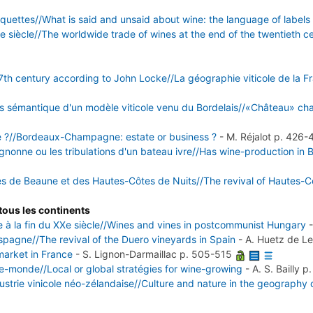
étiquettes//What is said and unsaid about wine: the language of labels
 siècle//The worldwide trade of wines at the end of the twentieth c
17th century according to John Locke//La géographie viticole de la F
s sémantique d'un modèle viticole venu du Bordelais//«Château» char
 ?//Bordeaux-Champagne: estate or business ?
-
M. Réjalot
p. 426-
gnonne ou les tribulations d'un bateau ivre//Has wine-production in B
s de Beaune et des Hautes-Côtes de Nuits//The revival of Hautes-
 tous les continents
e à la fin du XXe siècle//Wines and vines in postcommunist Hungary
spagne//The revival of the Duero vineyards in Spain
-
A. Huetz de 
arket in France
-
S. Lignon-Darmaillac
p. 505-515
e-monde//Local or global stratégies for wine-growing
-
A. S. Bailly
p
dustrie vinicole néo-zélandaise//Culture and nature in the geography