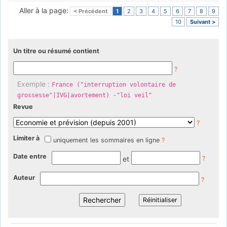
Aller à la page:
< Précédent
1
2
3
4
5
6
7
8
9
10
Suivant >
Un titre ou résumé contient
?
Exemple :
France ("interruption volontaire de
grossesse"|IVG|avortement) -"loi veil"
Revue
?
Limiter à
uniquement les sommaires en ligne
?
Date entre
et
?
Auteur
?